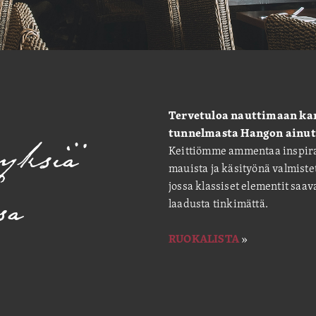
Tervetuloa nauttimaan kan
yksiä
tunnelmasta Hangon ainut
Keittiömme ammentaa inspiraa
mauista ja käsityönä valmist
sa
jossa klassiset elementit saav
laadusta tinkimättä.
RUOKALISTA
»