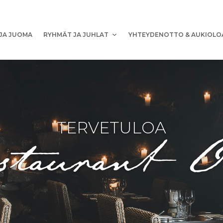
JA JUOMA
RYHMÄT JA JUHLAT
YHTEYDENOTTO & AUKIOLO
taurant O
TERVETULOA