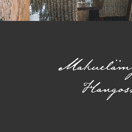
Maku­eläm
Hangos