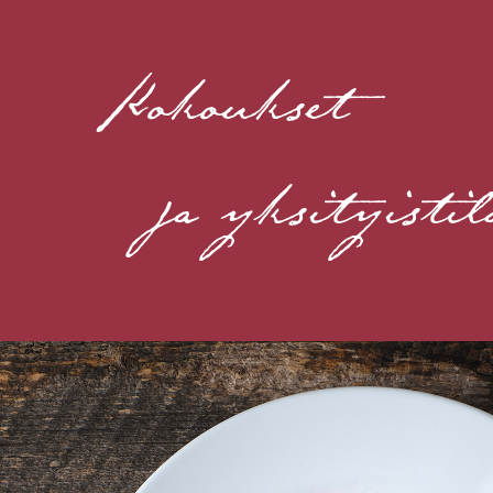
Kokoukset
ja yksityis­ti