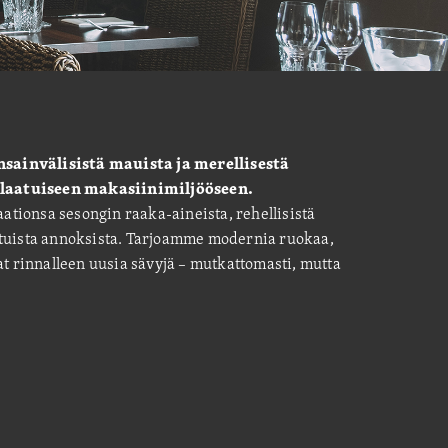
sainvälisistä mauista ja merellisestä
laatuiseen makasiinimiljööseen.
tionsa sesongin raaka-aineista, rehellisistä
etuista annoksista. Tarjoamme modernia ruokaa,
at rinnalleen uusia sävyjä – mutkattomasti, mutta