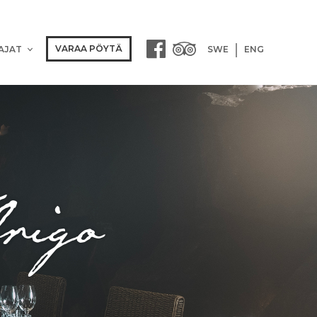
VARAA PÖYTÄ
AJAT
SWE
ENG
rigo