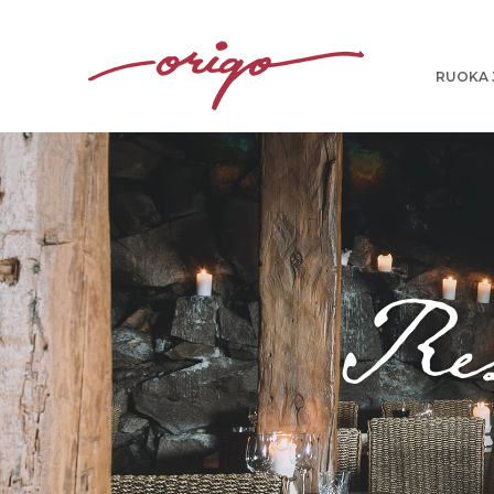
RUOKA 
Res