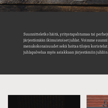
Suunnitteletko häitä, yritystapahtumaa tai perh
järjestämään ikimuistoiset juhlat. Voimme suunnite
menukokonaisuudet sekä hoitaa tilojen koristelut
juhlapalvelua myös asiakkaan järjestämiin juhliin