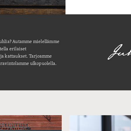
Juh
ejuhlia? Autamme mielellämme
lla erilaiset
 ja kattaukset. Tarjoamme
 ravintolamme ulkopuolella.