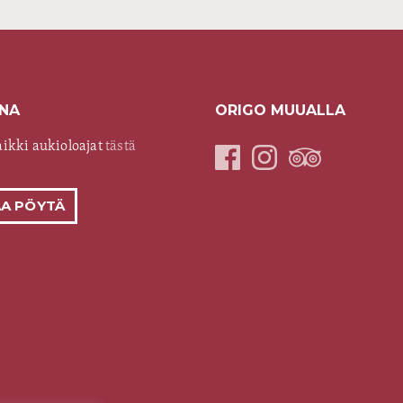
NA
ORIGO MUUALLA
aikki aukioloajat
tästä
A PÖYTÄ