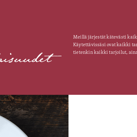
Meillä järjestät kätevästi kai
Käytettävissäsi ovat kaikki t
laisuudet
tietenkin kaikki tarjoilut, a